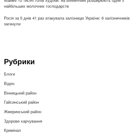
Майже 10 тисяч голів худоби: на Вінниччині розширюють одне з
найбільших молочних господарств
Росія за 5 днів 41 раз атакувала залізницю України: 6 залізничників
загинули
Рубрики
Блоги
Відео
Вінницький район
Гайсинський район
Жмеринський район
Здорове харчування
Кримінал