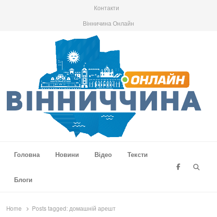
Контакти
Вінничина Онлайн
Вінниччина Онлайн
Новини Вінниччини, громад області, події та аналітика
Головна
Новини
Відео
Тексти
Searc
Блоги
Home
Posts tagged:
домашній арешт