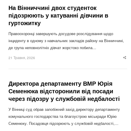
На Вінниччині двох студенток
підозрюють у катуванні дівчини в
гуртожитку
Правоохоронці завершують досудове розслідування щодо
інциденту в одному з навчальних закладів району на Вінниччині,
де група неповнолітніх дівчат жорстоко побила…
21 Травня, 2026
Sha
thi
po
Директора департаменту ВМР Юрія
Семенюка відсторонили від посади
через підозру у службовій недбалості
У Вінниці суд обрав запобіжний захід директору департаменту
комунального господарства та благоустрою міськради Юрію
Семенюку. Посадовця підозрюють у службовій недбалості,…