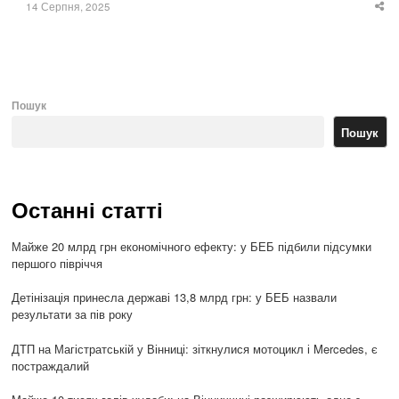
14 Серпня, 2025
Sha
thi
po
Пошук
Пошук
Останні статті
Майже 20 млрд грн економічного ефекту: у БЕБ підбили підсумки
першого півріччя
Детінізація принесла державі 13,8 млрд грн: у БЕБ назвали
результати за пів року
ДТП на Магістратській у Вінниці: зіткнулися мотоцикл і Mercedes, є
постраждалий