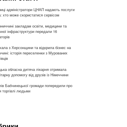
ниці адміністратори ЦНАП надають послуги
: хто може скористатися сервісом
нниччині закладам освіти, медицини та
чної інфраструктури передали 16
аторів
хала з Херсонщини та відкрила бізнес на
ччині: історія переселенки з Мурованих
івців
цька обласна дитяча лікарня отримала
ітарну допомогу від друзів із Німеччини
ів Бабчинецької громади попередили про
и торгівлі людьми
брики