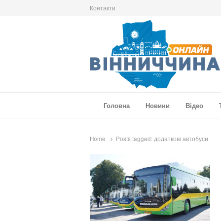
Контакти
Вінниччина Онлайн
Новини Вінниччини, громад області, події т
Головна
Новини
Відео
Home
Posts tagged:
додаткові автобуси