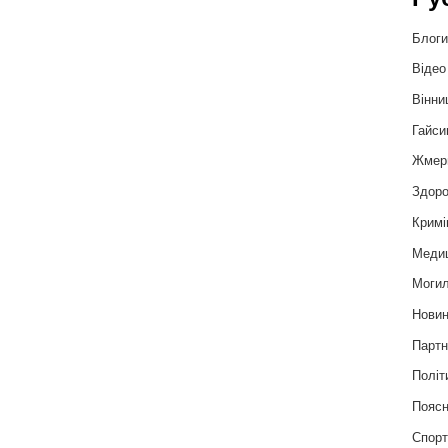
Блог
Відео
Вінни
Гайси
Жмер
Здоро
Кримі
Меди
Могил
Нови
Партн
Політ
Пояс
Спор