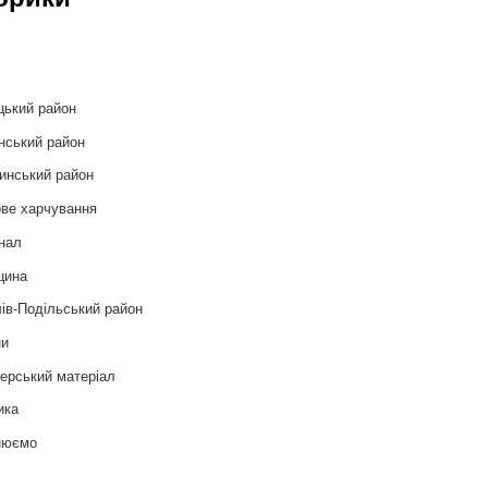
и
цький район
нський район
инський район
ве харчування
нал
цина
ів-Подільський район
ни
ерський матеріал
ика
нюємо
т