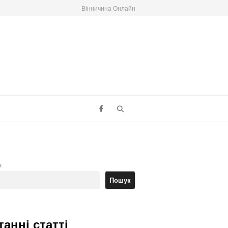
Вінничина Онлайн
Search
к
Пошук
танні статті