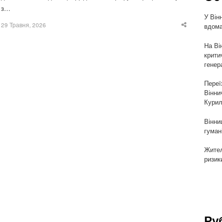
з…
У Він
29 Травня, 2026
вдома
Share
this
post
На Ві
крити
генер
Переї
Вінни
Курил
Вінни
гуман
Жител
ризик
Ру