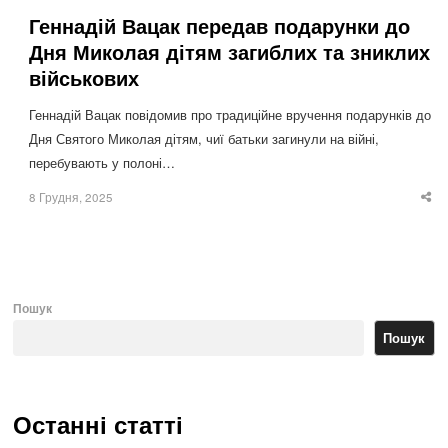
Геннадій Вацак передав подарунки до
Дня Миколая дітям загиблих та зниклих
військових
Геннадій Вацак повідомив про традиційне вручення подарунків до
Дня Святого Миколая дітям, чиї батьки загинули на війні,
перебувають у полоні…
8 Грудня, 2025
Sha
thi
po
Пошук
Пошук
Останні статті