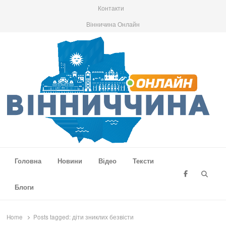
Контакти
Вінничина Онлайн
Вінниччина Онлайн
Новини Вінниччини, громад області, події та аналітика
Головна
Новини
Відео
Тексти
Searc
Блоги
Home
Posts tagged:
діти зниклих безвісти