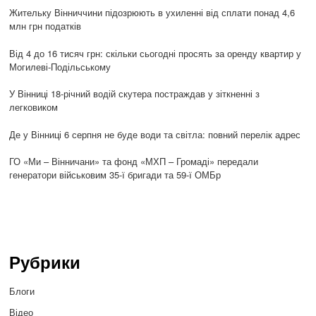
Жительку Вінниччини підозрюють в ухиленні від сплати понад 4,6
млн грн податків
Від 4 до 16 тисяч грн: скільки сьогодні просять за оренду квартир у
Могилеві-Подільському
У Вінниці 18-річний водій скутера постраждав у зіткненні з
легковиком
Де у Вінниці 6 серпня не буде води та світла: повний перелік адрес
ГО «Ми – Вінничани» та фонд «МХП – Громаді» передали
генератори військовим 35-ї бригади та 59-ї ОМБр
Рубрики
Блоги
Відео