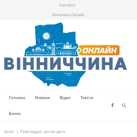
Контакти
Вінничина Онлайн
Вінниччина Онлайн
Новини Вінниччини, громад області, події та аналітика
Головна
Новини
Відео
Тексти
Searc
Блоги
Home
Posts tagged:
детокс-дієти