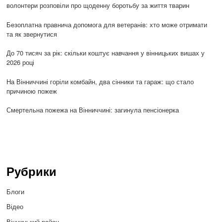
волонтери розповіли про щоденну боротьбу за життя тварин
Безоплатна правнича допомога для ветеранів: хто може отримати
та як звернутися
До 70 тисяч за рік: скільки коштує навчання у вінницьких вишах у
2026 році
На Вінниччині горіли комбайн, два сінники та гараж: що стало
причиною пожеж
Смертельна пожежа на Вінниччині: загинула пенсіонерка
Рубрики
Блоги
Відео
Вінницький район