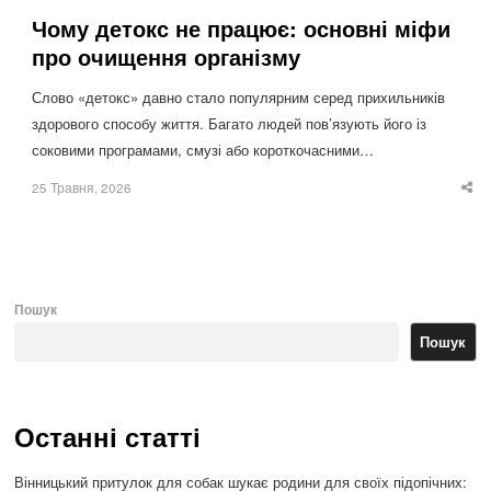
Чому детокс не працює: основні міфи
про очищення організму
Слово «детокс» давно стало популярним серед прихильників
здорового способу життя. Багато людей пов’язують його із
соковими програмами, смузі або короткочасними…
25 Травня, 2026
Sha
thi
po
Пошук
Пошук
Останні статті
Вінницький притулок для собак шукає родини для своїх підопічних: