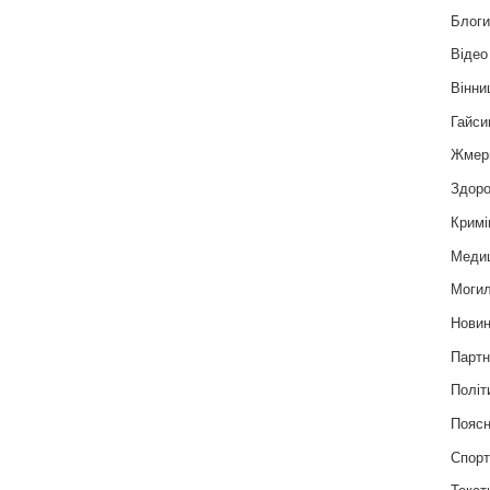
Блог
Відео
Вінни
Гайси
Жмер
Здоро
Кримі
Меди
Могил
Нови
Партн
Політ
Пояс
Спор
Текст