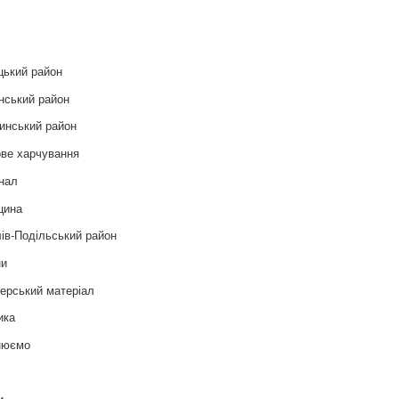
и
цький район
нський район
инський район
ве харчування
нал
цина
ів-Подільський район
ни
ерський матеріал
ика
нюємо
т
и