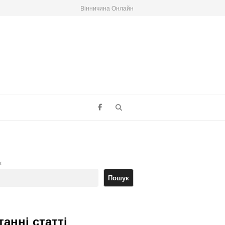
Вінничина Онлайн
Search
к
Пошук
танні статті