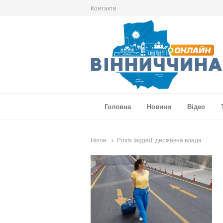
Контакти
Вінниччина Онлайн
Новини Вінниччини, громад області, події т
Головна
Новини
Відео
Home
Posts tagged:
державна влада