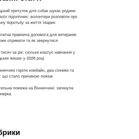
цький притулок для собак шукає родини
воїх підопічних: волонтери розповіли про
ну боротьбу за життя тварин
латна правнича допомога для ветеранів:
оже отримати та як звернутися
 тисяч за рік: скільки коштує навчання у
цьких вишах у 2026 році
нниччині горіли комбайн, два сінники та
: що стало причиною пожеж
ельна пожежа на Вінниччині: загинула
онерка
брики