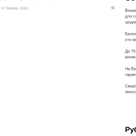
18 Травня, 2026
Вінни
Share
this
для с
post
щоден
Безоп
хто м
До 70
вінни
На Ві
гараж
Смерт
пенсі
Ру