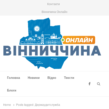
Контакти
Вінничина Онлайн
Вінниччина Онлайн
Новини Вінниччини, громад області, події та аналітика
Головна
Новини
Відео
Тексти
Searc
Блоги
Home
Posts tagged:
Держаудитслужба