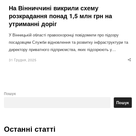
На Вінниччині викрили схему
розкрадання понад 1,5 млн грн на
утриманні доріг
У Вінницькій області правоохоронці повідомили про підозру
посадовцям Служби відновлення та розвитку інфраструктури та
директору приватного підприємства, яких підозрюють у…
31 Грудня, 2025
Sha
thi
po
Пошук
Пошук
Останні статті