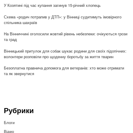
У Козятині під час купання загинув 15-річний хлопець
Схема «родич потрапив у ДТП»: у Вінниці судитимуть імовірного
спільника шахраїв
На Вінниччині оголосили жовтий рівень небезпеки: очікуються грози
та град
Вінницький притулок для собак шукає родини для своїх підопічних:
волонтери розповіли про щоденну боротьбу за життя тварин
Безоплатна правнича допомога для ветеранів: хто може отримати
та як звернутися
Рубрики
Блоги
Відео