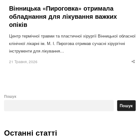
Вінницька «Пироговка» отримала
обладнання для лікування важких
опіків
Центр термічної травми та пластичної хірургії Вінницької обласної
клінічної лікарні ім. М. І. Пирогова отримав сучасні хірургічні
інструменти для лікування…
21 Травня, 2026
Sha
thi
po
Пошук
Пошук
Останні статті