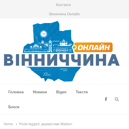
Контакти
Вінничина Онлайн
Вінниччина Онлайн
Новини Вінниччини, громад області, події та аналітика
Головна
Новини
Відео
Тексти
Searc
Блоги
Home
Posts tagged:
дерматоми Watson