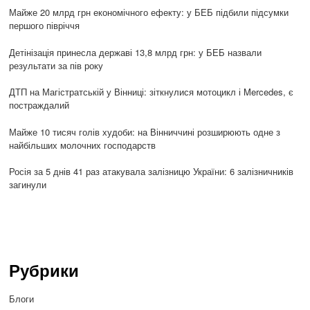
Майже 20 млрд грн економічного ефекту: у БЕБ підбили підсумки
першого півріччя
Детінізація принесла державі 13,8 млрд грн: у БЕБ назвали
результати за пів року
ДТП на Магістратській у Вінниці: зіткнулися мотоцикл і Mercedes, є
постраждалий
Майже 10 тисяч голів худоби: на Вінниччині розширюють одне з
найбільших молочних господарств
Росія за 5 днів 41 раз атакувала залізницю України: 6 залізничників
загинули
Рубрики
Блоги