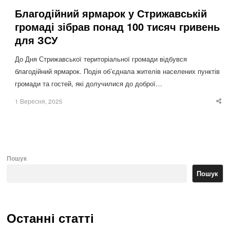
Благодійний ярмарок у Стрижавській
громаді зібрав понад 100 тисяч гривень
для ЗСУ
До Дня Стрижавської територіальної громади відбувся
благодійний ярмарок. Подія об’єднала жителів населених пунктів
громади та гостей, які долучилися до доброї…
1 Вересня, 2025
Sha
thi
po
Пошук
Пошук
Останні статті