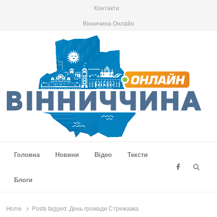
Контакти
Вінничина Онлайн
Вінниччина Онлайн
Новини Вінниччини, громад області, події та аналітика
Головна
Новини
Відео
Тексти
Searc
Блоги
Home
Posts tagged:
День громади Стрижавка