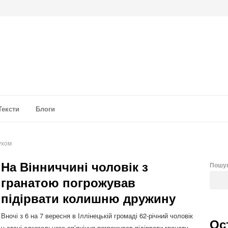
а аналітика
Тексти
Блоги
ухом
На Вінниччині чоловік з
Пошу
гранатою погрожував
підірвати колишню дружину
Вночі з 6 на 7 вересня в Іллінецькій громаді 62-річний чоловік
Ос
у стані алкогольного сп’яніння погрожував підірвати гранату