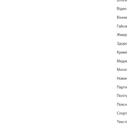
Відео
Вінни
Гайси
Жмер
Здоро
Кримі
Меди
Могил
Нови
Партн
Політ
Пояс
Спор
Текст