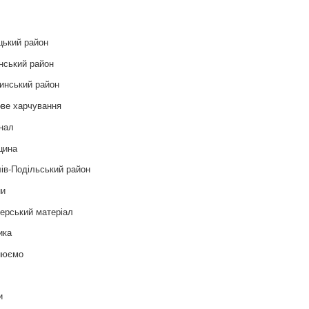
цький район
нський район
инський район
ве харчування
нал
цина
ів-Подільський район
ни
ерський матеріал
ика
нюємо
т
и