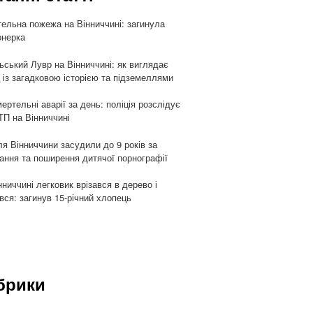
ельна пожежа на Вінниччині: загинула
онерка
ьський Лувр на Вінниччині: як виглядає
 із загадковою історією та підземеллями
мертельні аварії за день: поліція розслідує
ТП на Вінниччині
я Вінниччини засудили до 9 років за
гання та поширення дитячої порнографії
нниччині легковик врізався в дерево і
івся: загинув 15-річний хлопець
брики
и