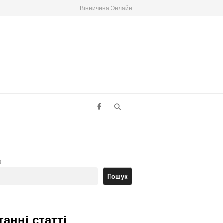
Вінничина Онлайн
Search
к
Пошук
танні статті