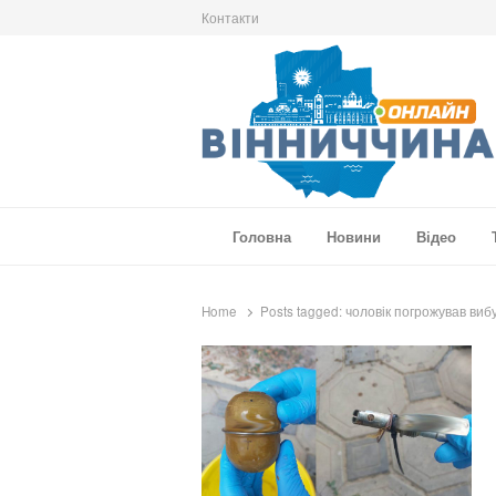
Контакти
Вінниччина Онлайн
Новини Вінниччини, громад області, події т
Головна
Новини
Відео
Home
Posts tagged:
чоловік погрожував виб