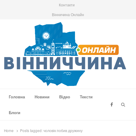
Контакти
Вінничина Онлайн
Вінниччина Онлайн
Новини Вінниччини, громад області, події та аналітика
Головна
Новини
Відео
Тексти
Searc
Блоги
Home
Posts tagged:
чоловік побив дружину