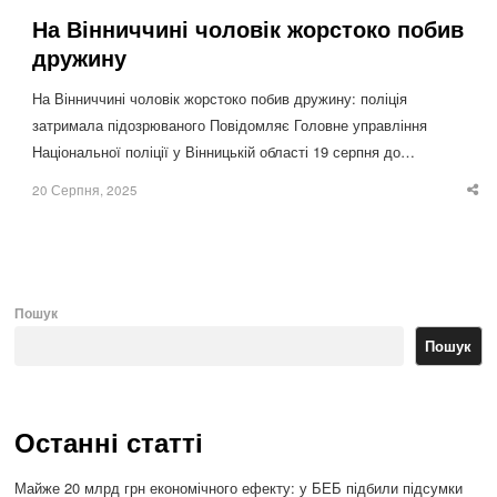
На Вінниччині чоловік жорстоко побив
дружину
На Вінниччині чоловік жорстоко побив дружину: поліція
затримала підозрюваного Повідомляє Головне управління
Національної поліції у Вінницькій області 19 серпня до…
20 Серпня, 2025
Sha
thi
po
Пошук
Пошук
Останні статті
Майже 20 млрд грн економічного ефекту: у БЕБ підбили підсумки