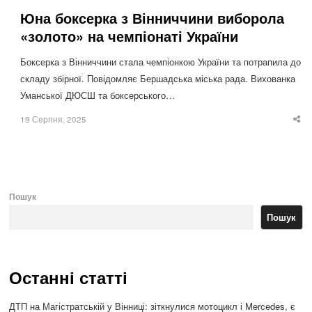
Юна боксерка з Вінниччини виборола
«золото» на чемпіонаті України
Боксерка з Вінниччини стала чемпіонкою України та потрапила до
складу збірної. Повідомляє Бершадська міська рада. Вихованка
Уманської ДЮСШ та боксерського…
19 Серпня, 2025
Sha
thi
po
Пошук
Пошук
Останні статті
ДТП на Магістратській у Вінниці: зіткнулися мотоцикл і Mercedes, є