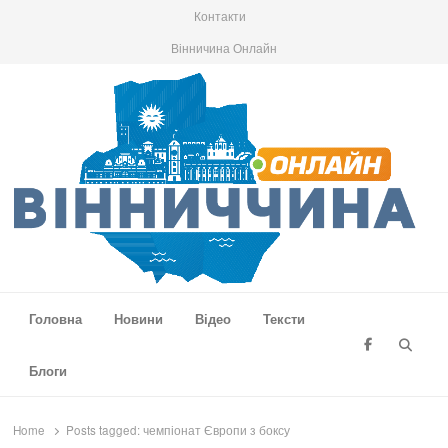
Контакти
Вінничина Онлайн
Вінниччина Онлайн
Новини Вінниччини, громад області, події та аналітика
Головна
Новини
Відео
Тексти
Searc
Блоги
Home
Posts tagged:
чемпіонат Європи з боксу