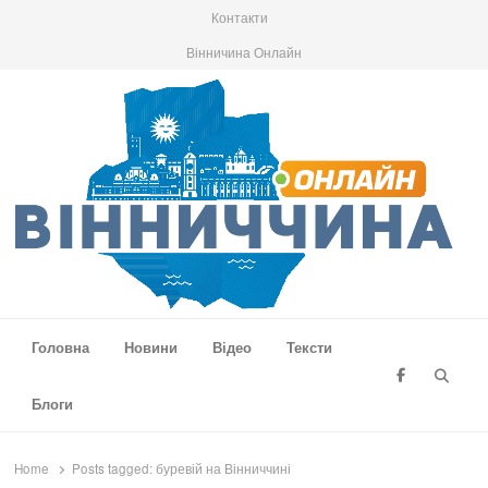
Контакти
Вінничина Онлайн
Вінниччина Онлайн
Новини Вінниччини, громад області, події та аналітика
Головна
Новини
Відео
Тексти
Searc
Блоги
Home
Posts tagged:
буревій на Вінниччині