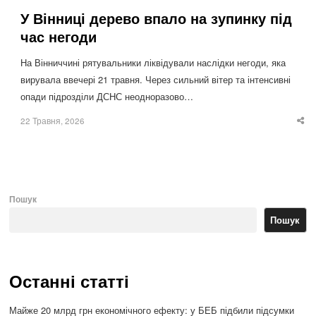
У Вінниці дерево впало на зупинку під
час негоди
На Вінниччині рятувальники ліквідували наслідки негоди, яка
вирувала ввечері 21 травня. Через сильний вітер та інтенсивні
опади підрозділи ДСНС неодноразово…
22 Травня, 2026
Sha
thi
po
Пошук
Пошук
Останні статті
Майже 20 млрд грн економічного ефекту: у БЕБ підбили підсумки