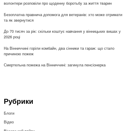
волонтери розповіли про щоденну боротьбу за життя тварин
Безоплатна правнича допомога для ветеранів: хто може отримати
та як звернутися
До 70 тисяч за рік: скільки коштує навчання у вінницьких вишах у
2026 році
На Вінниччині горіли комбайн, два сінники та гараж: що стало
причиною пожеж
Смертельна пожежа на Вінниччині: загинула пенсіонерка
Рубрики
Блоги
Відео
Вінницький район