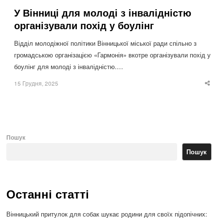
У Вінниці для молоді з інвалідністю
організували похід у боулінг
Відділ молодіжної політики Вінницької міської ради спільно з
громадською організацією «Гармонія» вкотре організували похід у
боулінг для молоді з інвалідністю.…
15 Грудня, 2025
Sha
thi
po
Пошук
Пошук
Останні статті
Вінницький притулок для собак шукає родини для своїх підопічних: