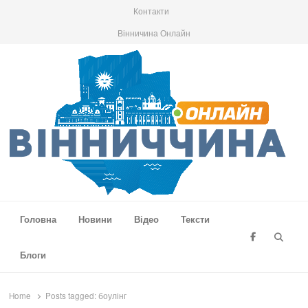
Контакти
Вінничина Онлайн
Вінниччина Онлайн
Новини Вінниччини, громад області, події та аналітика
Головна
Новини
Відео
Тексти
Searc
Блоги
Home
Posts tagged:
боулінг