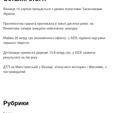
Вінниця 10 серпня прощається з двома полеглими Захисниками
України
Протипіхотна граната пролежала в землі десятки років: на
Вінниччині сапери знищили небезпечну знахідку
Майже 20 млрд грн економічного ефекту: у БЕБ підбили підсумки
першого півріччя
Детінізація принесла державі 13,8 млрд грн: у БЕБ назвали
результати за пів року
ДТП на Магістратській у Вінниці: зіткнулися мотоцикл і Mercedes, є
постраждалий
Рубрики