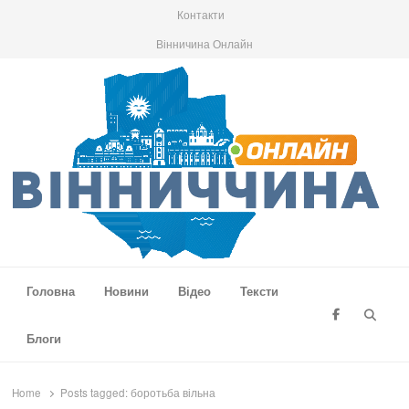
Контакти
Вінничина Онлайн
Вінниччина Онлайн
Новини Вінниччини, громад області, події та аналітика
Головна
Новини
Відео
Тексти
Searc
Блоги
Home
Posts tagged:
боротьба вільна