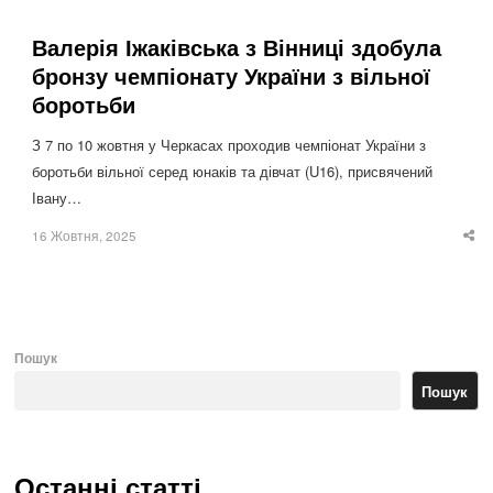
Валерія Іжаківська з Вінниці здобула
бронзу чемпіонату України з вільної
боротьби
З 7 по 10 жовтня у Черкасах проходив чемпіонат України з
боротьби вільної серед юнаків та дівчат (U16), присвячений
Івану…
16 Жовтня, 2025
Sha
thi
po
Пошук
Пошук
Останні статті