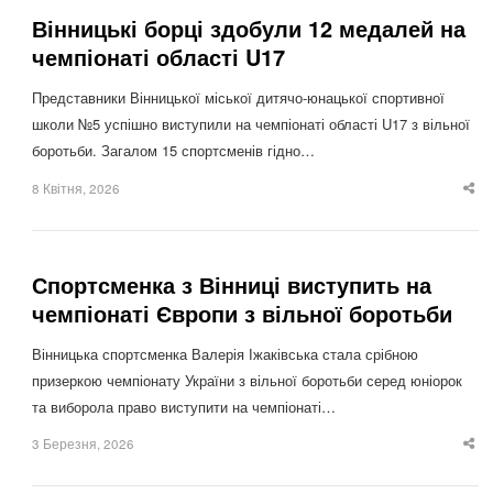
Вінницькі борці здобули 12 медалей на
чемпіонаті області U17
Представники Вінницької міської дитячо-юнацької спортивної
школи №5 успішно виступили на чемпіонаті області U17 з вільної
боротьби. Загалом 15 спортсменів гідно…
8 Квітня, 2026
Sha
thi
po
Спортсменка з Вінниці виступить на
чемпіонаті Європи з вільної боротьби
Вінницька спортсменка Валерія Іжаківська стала срібною
призеркою чемпіонату України з вільної боротьби серед юніорок
та виборола право виступити на чемпіонаті…
3 Березня, 2026
Sha
thi
po