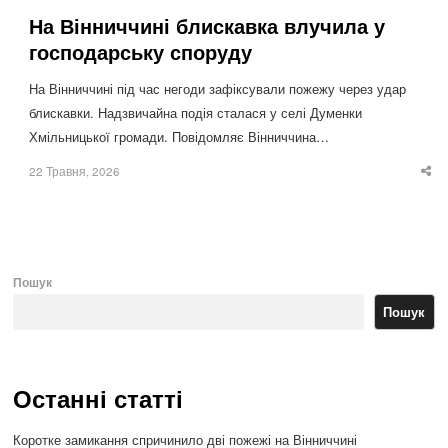
На Вінниччині блискавка влучила у
господарську споруду
На Вінниччині під час негоди зафіксували пожежу через удар
блискавки. Надзвичайна подія сталася у селі Думенки
Хмільницької громади. Повідомляє Вінниччина…
22 Травня, 2026
Sha
thi
po
Пошук
Пошук
Останні статті
Коротке замикання спричинило дві пожежі на Вінниччині