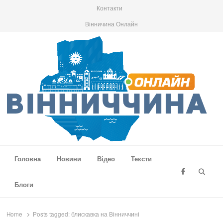
Контакти
Вінничина Онлайн
Вінниччина Онлайн
Новини Вінниччини, громад області, події та аналітика
Головна
Новини
Відео
Тексти
Searc
Блоги
Home
Posts tagged:
блискавка на Вінниччині