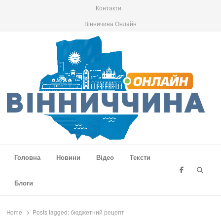
Контакти
Вінничина Онлайн
Вінниччина Онлайн
Новини Вінниччини, громад області, події та аналітика
Головна
Новини
Відео
Тексти
Searc
Блоги
Home
Posts tagged:
бюджетний рецепт