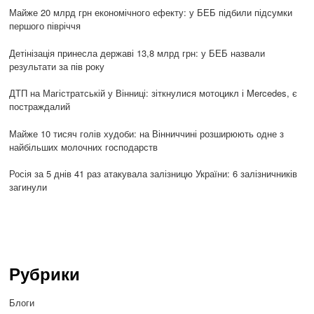
Майже 20 млрд грн економічного ефекту: у БЕБ підбили підсумки
першого півріччя
Детінізація принесла державі 13,8 млрд грн: у БЕБ назвали
результати за пів року
ДТП на Магістратській у Вінниці: зіткнулися мотоцикл і Mercedes, є
постраждалий
Майже 10 тисяч голів худоби: на Вінниччині розширюють одне з
найбільших молочних господарств
Росія за 5 днів 41 раз атакувала залізницю України: 6 залізничників
загинули
Рубрики
Блоги