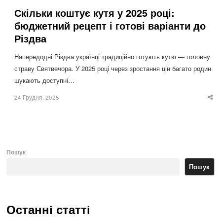
Скільки коштує кутя у 2025 році:
бюджетний рецепт і готові варіанти до
Різдва
Напередодні Різдва українці традиційно готують кутю — головну
страву Святвечора. У 2025 році через зростання цін багато родин
шукають доступні…
24 Грудня, 2025
Sha
thi
po
Пошук
Пошук
Останні статті