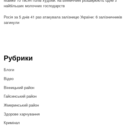
Майже 10 тисяч голів худоби: на Вінниччині розширюють одне з
найбільших молочних господарств
Росія за 5 днів 41 раз атакувала залізницю України: 6 залізничників
загинули
Рубрики
Блоги
Відео
Вінницький район
Гайсинський район
Жмеринський район
Здорове харчування
Кримінал