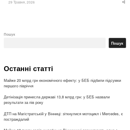
29 Травня, 2026
Sha
thi
po
Пошук
Пошук
Останні статті
Майже 20 млрд грн економічного ефекту: у БЕБ підбили підсумки
першого півріччя
Детінізація принесла державі 13,8 млрд грн: у БЕБ назвали
результати за пів року
ДТП на Магістратській у Вінниці: зіткнулися мотоцикл і Mercedes, є
постраждалий