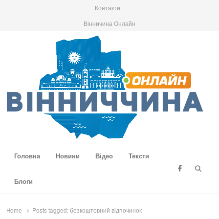
Контакти
Вінничина Онлайн
Вінниччина Онлайн
Новини Вінниччини, громад області, події та аналітика
Головна
Новини
Відео
Тексти
Searc
Блоги
Home
Posts tagged:
безкоштовний відпочинок