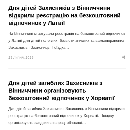
Для дітей Захисників з Вінниччини
відкрили реєстрацію на безкоштовний
відпочинок у Латвії
На Вінниччині стартувала реєстрація на безкоштовний відпочинок
у Латвії для дітей полеглих, безвісти зниклих та важкопоранених
Захисників і Захисниць. Поїздка…
23 Липня, 2026
Sha
thi
po
Для дітей загиблих Захисників з
Вінниччини організовують
безкоштовний відпочинок у Хорватії
Для дітей загиблих Захисників і Захисниць з Вінниччини відкрили
реєстрацію на безкоштовний відпочинок у Хорватії. Поїздку
організовують завдяки співпраці обласної…