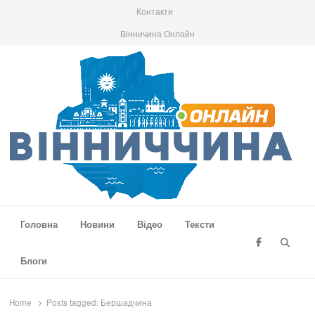
Контакти
Вінничина Онлайн
Вінниччина Онлайн
Новини Вінниччини, громад області, події та аналітика
Головна
Новини
Відео
Тексти
Searc
Блоги
Home
Posts tagged:
Бершадчина