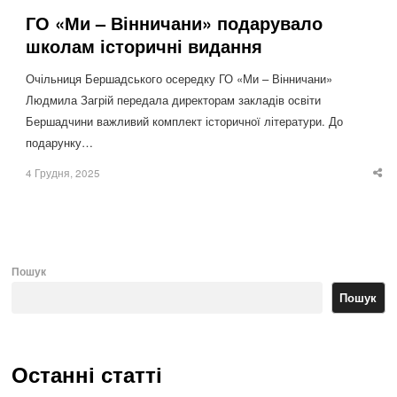
ГО «Ми – Вінничани» подарувало
школам історичні видання
Очільниця Бершадського осередку ГО «Ми – Вінничани»
Людмила Загрій передала директорам закладів освіти
Бершадчини важливий комплект історичної літератури. До
подарунку…
4 Грудня, 2025
Sha
thi
po
Пошук
Пошук
Останні статті