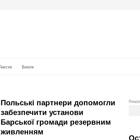
а аналітика
Тексти
Блоги
Польські партнери допомогли
Пошу
забезпечити установи
Барської громади резервним
живленням
Ос