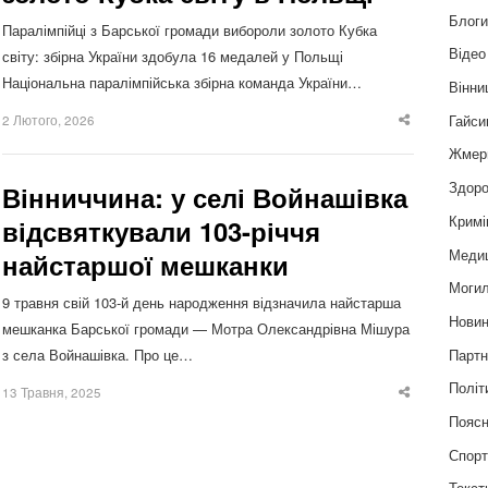
Блог
Паралімпійці з Барської громади вибороли золото Кубка
Відео
світу: збірна України здобула 16 медалей у Польщі
Національна паралімпійська збірна команда України…
Вінни
Гайси
2 Лютого, 2026
Share
this
post
Жмер
Здоро
Вінниччина: у селі Войнашівка
Кримі
відсвяткували 103-річчя
Меди
найстаршої мешканки
Могил
9 травня свій 103-й день народження відзначила найстарша
Нови
мешканка Барської громади — Мотра Олександрівна Мішура
Партн
з села Войнашівка. Про це…
Політ
13 Травня, 2025
Share
this
Пояс
post
Спор
Текст