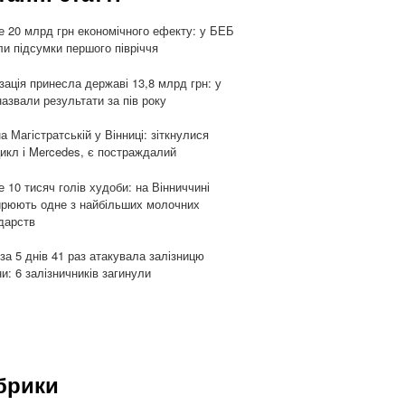
 20 млрд грн економічного ефекту: у БЕБ
ли підсумки першого півріччя
ізація принесла державі 13,8 млрд грн: у
азвали результати за пів року
а Магістратській у Вінниці: зіткнулися
икл і Mercedes, є постраждалий
 10 тисяч голів худоби: на Вінниччині
рюють одне з найбільших молочних
дарств
 за 5 днів 41 раз атакувала залізницю
ни: 6 залізничників загинули
брики