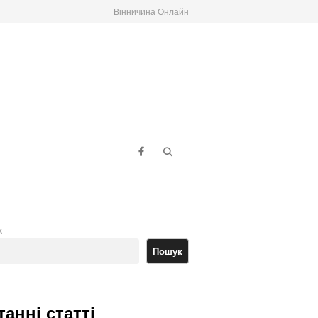
Вінничина Онлайн
Search
к
Пошук
танні статті