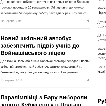
Для посилення стійкості критично важливих об’єктів Барської
громади передали 20 генераторів. Обладнання допоможе
Майже
підби
забезпечити безперебійну роботу закладів у разі можливих…
12 Червня, 2026
Детін
Share
this
БЕБ н
post
ДТП н
Новий шкільний автобус
мотоц
забезпечить підвіз учнів до
Майже
Войнашівського ліцею
розши
госпо
Для Войнашівського ліцею Барської громади передали новий
шкільний автобус, який забезпечуватиме комфортний та
Росія
Украї
безпечний підвіз учнів до закладу освіти. Повідомляє…
12 Червня, 2026
Share
this
post
Паралімпійці з Бару вибороли
Ру
золото Кубка світу в Польщі