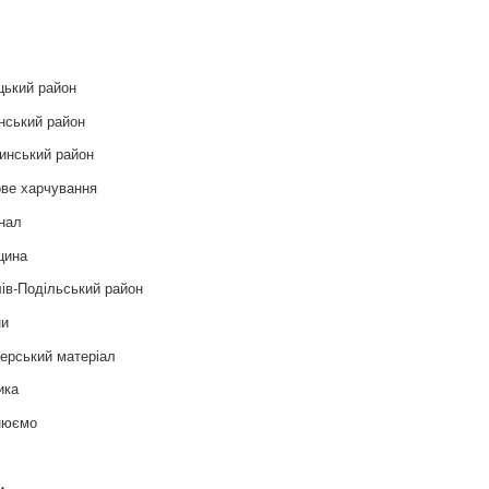
и
цький район
нський район
инський район
ве харчування
нал
цина
ів-Подільський район
ни
ерський матеріал
ика
нюємо
т
и