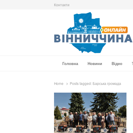
Контакти
Вінниччина Онлайн
Новини Вінниччини, громад області, події т
Головна
Новини
Відео
Home
Posts tagged:
Барська громада