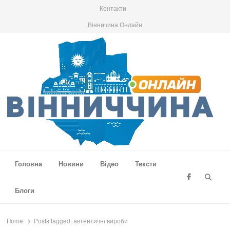
Контакти
Вінничина Онлайн
Вінниччина Онлайн
Новини Вінниччини, громад області, події та аналітика
Головна
Новини
Відео
Тексти
Searc
Блоги
Home
Posts tagged:
автентичні вироби