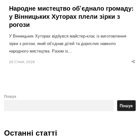
Народне мистецтво об’єднало громаду:
у Вінницьких Хуторах плели зірки з
рогози
У Вінницьких Хуторах відбувся майстер-клас із виготовлення
зірки з рогози, який об’єднав дітей та дорослих навколо
народного мистецтва. Разом із…
26 Січня, 2026
Sha
thi
po
Пошук
Пошук
Останні статті