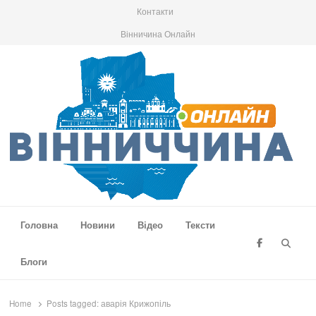
Контакти
Вінничина Онлайн
Вінниччина Онлайн
Новини Вінниччини, громад області, події та аналітика
Головна
Новини
Відео
Тексти
Searc
Блоги
Home
Posts tagged:
аварія Крижопіль