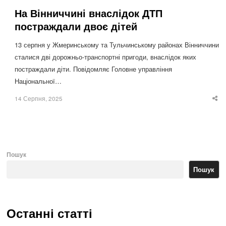
На Вінниччині внаслідок ДТП
постраждали двоє дітей
13 серпня у Жмеринському та Тульчинському районах Вінниччини
сталися дві дорожньо-транспортні пригоди, внаслідок яких
постраждали діти. Повідомляє Головне управління
Національної…
14 Серпня, 2025
Sha
thi
po
Пошук
Пошук
Останні статті