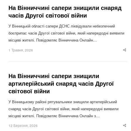
На Вінниччині сапери знищили снаряд
часів Другої світової війни
У Вінницькій області сапери ДСНС ліквідували небезпечний
боєприпас часів Другої світової війни, який напередодні виявили
місцеві жителі. Повідомляє Вінниччина Онлайн…
1 Травня, 2026
Sha
thi
po
На Вінниччині сапери знищили
артилерійський снаряд часів Другої
світової війни
У Вінницькому районі рятувальники знищили артилерійський
снаряд часів Другої світової війни, який напередодні виявили
місцеві жителі. Повідомляє Вінниччина Онлайн з…
12 Березня, 2026
Sha
thi