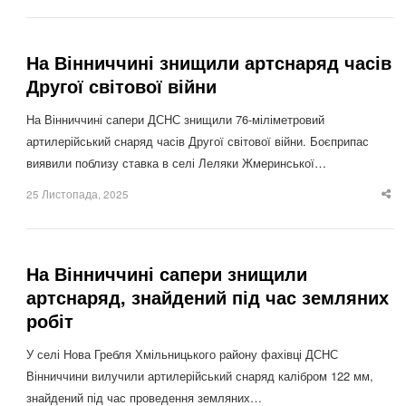
po
На Вінниччині знищили артснаряд часів
Другої світової війни
На Вінниччині сапери ДСНС знищили 76-міліметровий
артилерійський снаряд часів Другої світової війни. Боєприпас
виявили поблизу ставка в селі Леляки Жмеринської…
25 Листопада, 2025
Sha
thi
po
На Вінниччині сапери знищили
артснаряд, знайдений під час земляних
робіт
У селі Нова Гребля Хмільницького району фахівці ДСНС
Вінниччини вилучили артилерійський снаряд калібром 122 мм,
знайдений під час проведення земляних…