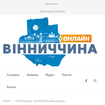
Контакти
Вінничина Онлайн
Вінниччина Онлайн
Новини Вінниччини, громад області, події та аналітика
Головна
Новини
Відео
Тексти
Searc
Блоги
Home
Posts tagged:
артилерійський снаряд