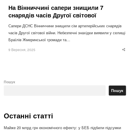
На Вінниччині сапери знищили 7
снарядів часів Другої світової
Сапери ДСНС Вінниччини знищили сім артилерійських снарядів
часів Другої світової війни. Небезпечні знахідки виявили у селищі
Браїлів Жмеринської громади та…
9 Вересня, 2025
Sha
thi
po
Пошук
Пошук
Останні статті
Майже 20 млрд грн економічного ефекту: у БЕБ підбили підсумки