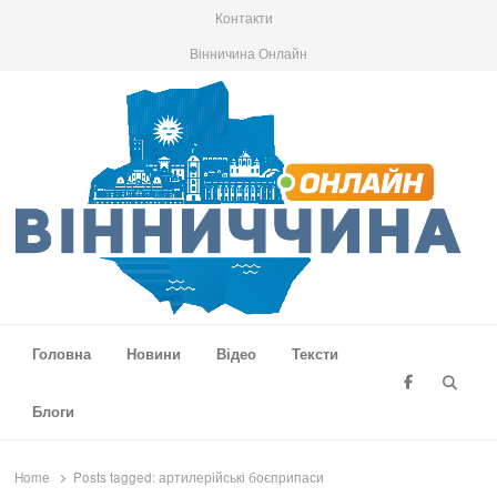
Контакти
Вінничина Онлайн
Вінниччина Онлайн
Новини Вінниччини, громад області, події та аналітика
Головна
Новини
Відео
Тексти
Searc
Блоги
Home
Posts tagged:
артилерійські боєприпаси