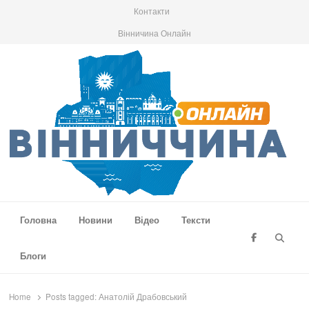
Контакти
Вінничина Онлайн
Вінниччина Онлайн
Новини Вінниччини, громад області, події та аналітика
Головна
Новини
Відео
Тексти
Searc
Блоги
Home
Posts tagged:
Анатолій Драбовський