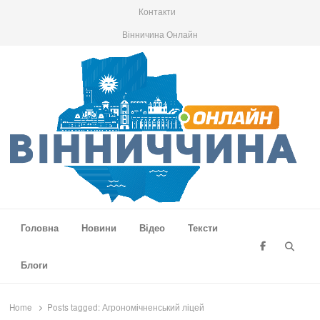
Контакти
Вінничина Онлайн
Вінниччина Онлайн
Новини Вінниччини, громад області, події та аналітика
Головна
Новини
Відео
Тексти
Searc
Блоги
Home
Posts tagged:
Агрономічненський ліцей