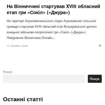
На Вінниччині стартував XVІІІ обласний
етап гри «Сокіл» («Джура»)
На території Агрономічненського ліцею Агрономічної сільської
громади стартував XVІІІ обласний етап Всеукраїнської дитячо-
юнацької військово-патріотичної гри «Сокіл» («Джура»).
Повідомляє Вінниччина Онлайн…
13 Травня, 2026
Sha
thi
po
Пошук
Пошук
Останні статті