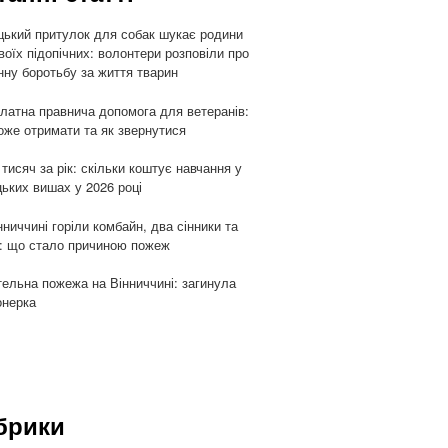
цький притулок для собак шукає родини
воїх підопічних: волонтери розповіли про
ну боротьбу за життя тварин
латна правнича допомога для ветеранів:
оже отримати та як звернутися
 тисяч за рік: скільки коштує навчання у
цьких вишах у 2026 році
нниччині горіли комбайн, два сінники та
: що стало причиною пожеж
ельна пожежа на Вінниччині: загинула
онерка
брики