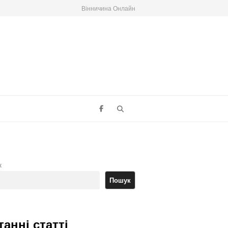
Вінничина Онлайн
Search
к
Пошук
танні статті