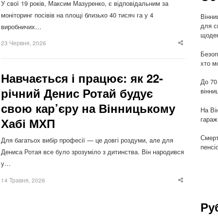
У свої 19 років, Максим Мазуренко, є відповідальним за
моніторинг посівів на площі близько 40 тисяч га у 4
Вінни
для с
виробничих…
щоден
23 Червня, 2026
Share
this
Безоп
post
хто м
Навчається і працює: як 22-
До 70
річний Денис Ротай будує
вінни
свою кар’єру на Вінницькому
На Ві
гараж
Хабі МХП
Смерт
Для багатьох вибір професії — це довгі роздуми, але для
пенсі
Дениса Ротая все було зрозуміло з дитинства. Він народився
у…
14 Травня, 2026
Share
this
post
Ру