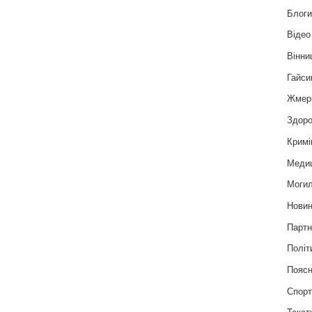
Блог
Відео
Вінни
Гайси
Жмер
Здоро
Кримі
Меди
Могил
Нови
Партн
Політ
Пояс
Спор
Текст