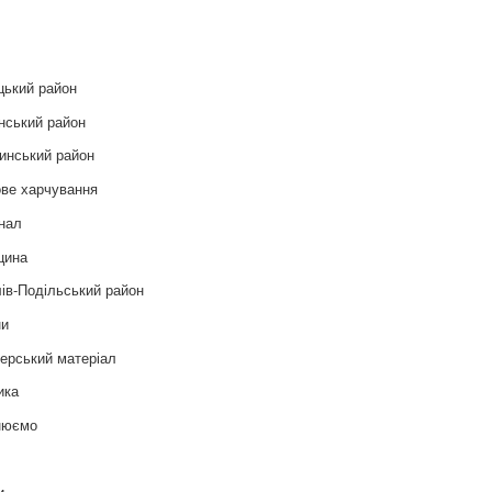
и
цький район
нський район
инський район
ве харчування
нал
цина
ів-Подільський район
ни
ерський матеріал
ика
нюємо
т
и