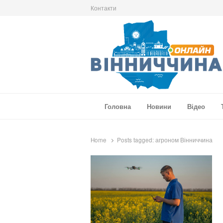
Контакти
Вінниччина Онлайн
Новини Вінниччини, громад області, події т
Головна
Новини
Відео
Home
Posts tagged:
агроном Вінниччина