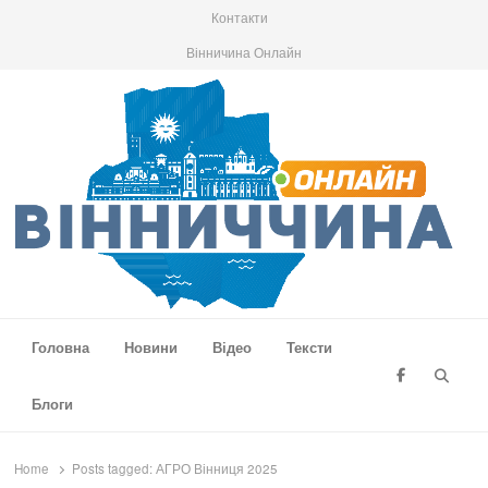
Контакти
Вінничина Онлайн
Вінниччина Онлайн
Новини Вінниччини, громад області, події та аналітика
Головна
Новини
Відео
Тексти
Searc
Блоги
Home
Posts tagged:
АГРО Вінниця 2025