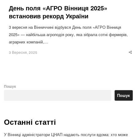
День поля «АГРО Вінниця 2025»
встановив рекорд України
3 вересня на Вінниччині відбувся День поля «АГРО Вінниця
2025» — найбільша агроподія року, яка зібрала сотні фермерів,
аграрних компаній,…
3 Вересня, 2025
Sha
thi
po
Пошук
Пошук
Останні статті
У Вінниці адміністратори ЦНАП надають послуги вдома: хто може