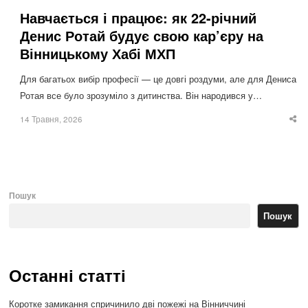
Навчається і працює: як 22-річний
Денис Ротай будує свою кар’єру на
Вінницькому Хабі МХП
Для багатьох вибір професії — це довгі роздуми, але для Дениса
Ротая все було зрозуміло з дитинства. Він народився у…
14 Травня, 2026
Sha
thi
po
Пошук
Пошук
Останні статті
Коротке замикання спричинило дві пожежі на Вінниччині