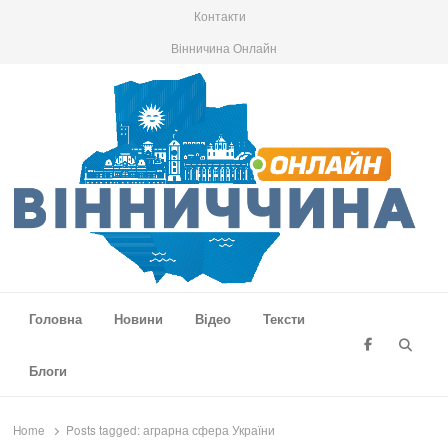
Контакти
Вінничина Онлайн
Вінниччина Онлайн
Новини Вінниччини, громад області, події та аналітика
Головна
Новини
Відео
Тексти
Searc
Блоги
Home
Posts tagged:
аграрна сфера України