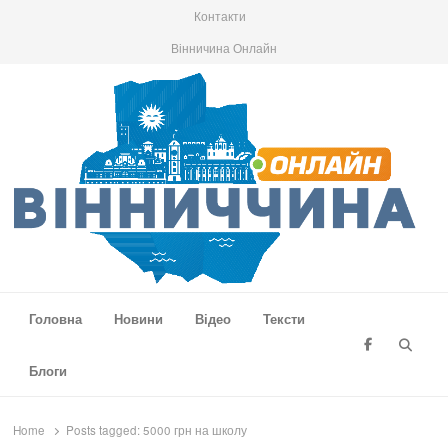
Контакти
Вінничина Онлайн
Вінниччина Онлайн
Новини Вінниччини, громад області, події та аналітика
Головна
Новини
Відео
Тексти
Searc
Блоги
Home
Posts tagged:
5000 грн на школу