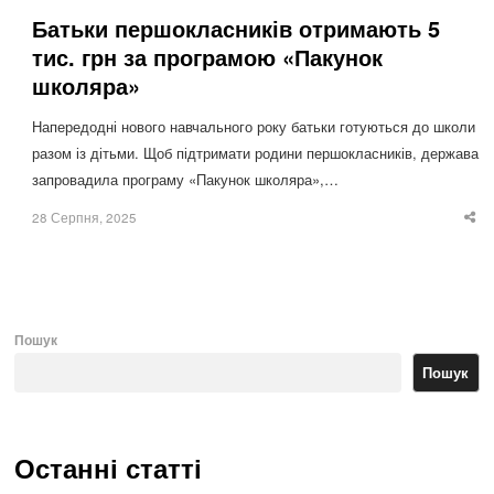
Батьки першокласників отримають 5
тис. грн за програмою «Пакунок
школяра»
Напередодні нового навчального року батьки готуються до школи
разом із дітьми. Щоб підтримати родини першокласників, держава
запровадила програму «Пакунок школяра»,…
28 Серпня, 2025
Sha
thi
po
Пошук
Пошук
Останні статті