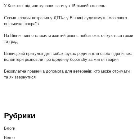
У Козятині під час купання загинув 15-річний хлопець
Схема «родич потрапив у ДТП»: у Вінниці судитимуть імовірного
спільника шахраїв
На Вінниччині оголосили жовтий рівень небезпеки: очікуються грози
та град
Вінницький притулок для собак шукає родини для своїх підопічних:
волонтери розповіли про щоденну боротьбу за життя тварин
Безоплатна правнича допомога для ветеранів: хто може отримати
та як звернутися
Рубрики
Блоги
Відео