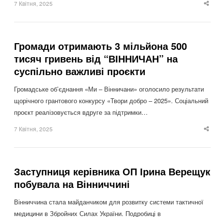
7 Квітня, 2025
Sha
thi
po
Громади отримають 3 мільйона 500
тисяч гривень від “ВІННИЧАН” на
суспільно важливі проєкти
Громадське об’єднання «Ми – Вінничани» оголосило результати
щорічного грантового конкурсу «Твори добро – 2025». Соціальний
проєкт реалізовується вдруге за підтримки…
7 Квітня, 2025
Sha
thi
po
Заступниця керівника ОП Ірина Верещук
побувала на Вінниччині
Вінниччина стала майданчиком для розвитку системи тактичної
медицини в Збройних Силах України. Подробиці в