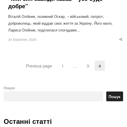
добре”
Віталій Олійник, позивний Оскар, – військовий, патріот,
доброволець, який віддав своє життя за Україну. Його мати,
Лариса Олійник, поділилася спогадами…
30 Березня, 2025
Sha
thi
po
Previous page
1
…
3
4
Page
Page
Page
Пошук
Пошук
Останні статті