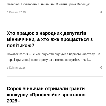
матеріалі Політарени Вінниччини. 3 квітня Ірина Верещук…
6 Квітня, 2025
Sha
thi
po
Хто працює з народних депутатів
Вінниччини, а хто вже прощається з
політикою?
Початок квітня – це час підбиття підсумків першого кварталу. За
перші три місяці нового року вже можна зрозуміти, чим і…
3 Квітня, 2025
Sha
thi
po
Сорок вінничан отримали гранти
конкурсу «Професійне зростання –
2025»