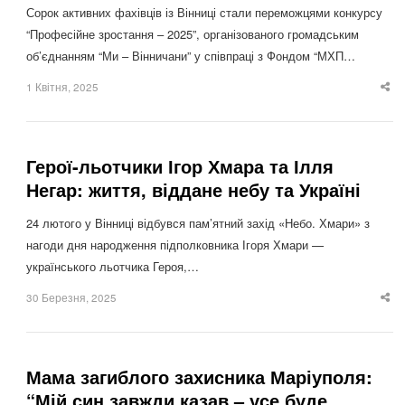
Сорок активних фахівців із Вінниці стали переможцями конкурсу
“Професійне зростання – 2025”, організованого громадським
об’єднанням “Ми – Вінничани” у співпраці з Фондом “МХП…
1 Квітня, 2025
Sha
thi
po
Герої-льотчики Ігор Хмара та Ілля
Негар: життя, віддане небу та Україні
24 лютого у Вінниці відбувся пам’ятний захід «Небо. Хмари» з
нагоди дня народження підполковника Ігоря Хмари —
українського льотчика Героя,…
30 Березня, 2025
Sha
thi
po
Мама загиблого захисника Маріуполя:
“Мій син завжди казав – усе буде