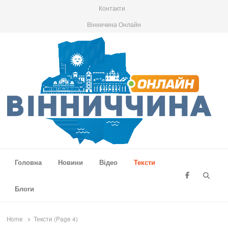
Контакти
Вінничина Онлайн
Вінниччина Онлайн
Новини Вінниччини, громад області, події та аналітика
Головна
Новини
Відео
Тексти
Searc
Блоги
Home
Тексти (Page 4)