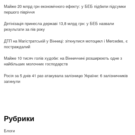
Майже 20 млрд грн економічного ефекту: у БЕБ підбили підсумки
першого півріччя
Детінізація принесла державі 13,8 млрд грн: у БЕБ назвали
результати за пів року
ДТП на Магістратській у Вінниці: зіткнулися мотоцикл і Mercedes, є
постраждалий
Майже 10 тисяч голів худоби: на Вінниччині розширюють одне з
найбільших молочних господарств
Росія за 5 днів 41 раз атакувала залізницю України: 6 залізничників
загинули
Рубрики
Блоги