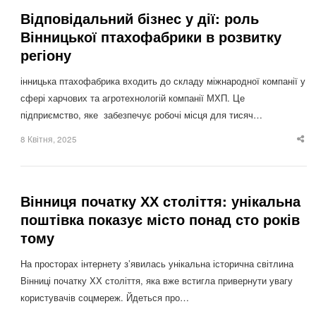
Відповідальний бізнес у дії: роль
Вінницької птахофабрики в розвитку
регіону
інницька птахофабрика входить до складу міжнародної компанії у
сфері харчових та агротехнологій компанії МХП. Це
підприємство, яке забезпечує робочі місця для тисяч…
8 Квітня, 2025
Sha
thi
po
Вінниця початку ХХ століття: унікальна
поштівка показує місто понад сто років
тому
На просторах інтернету з’явилась унікальна історична світлина
Вінниці початку ХХ століття, яка вже встигла привернути увагу
користувачів соцмереж. Йдеться про…