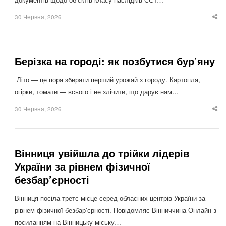
30 Червня, 2026
Sha
thi
po
Берізка на городі: як позбутися бур’яну
Літо — це пора збирати перший урожай з городу. Картопля,
огірки, томати — всього і не злічити, що дарує нам…
30 Червня, 2026
Sha
thi
po
Вінниця увійшла до трійки лідерів
України за рівнем фізичної
безбар’єрності
Вінниця посіла третє місце серед обласних центрів України за
рівнем фізичної безбар’єрності. Повідомляє Вінниччина Онлайн з
посиланням на Вінницьку міську…