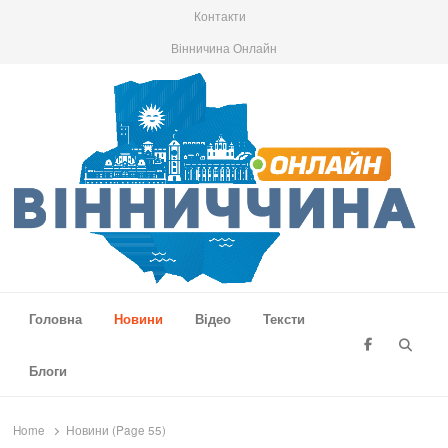
Контакти
Вінничина Онлайн
Вінниччина Онлайн
Новини Вінниччини, громад області, події та аналітика
Головна
Новини
Відео
Тексти
Searc
Блоги
Home
Новини (Page 55)