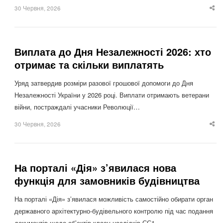
30 Червня, 2026
Sha
thi
po
Виплата до Дня Незалежності 2026: хто
отримає та скільки виплатять
Уряд затвердив розміри разової грошової допомоги до Дня
Незалежності України у 2026 році. Виплати отримають ветерани
війни, постраждалі учасники Революції…
30 Червня, 2026
Sha
thi
po
На порталі «Дія» з’явилася нова
функція для замовників будівництва
На порталі «Дія» з’явилася можливість самостійно обирати орган
державного архітектурно-будівельного контролю під час подання
документів щодо об’єктів класу наслідків СС1…