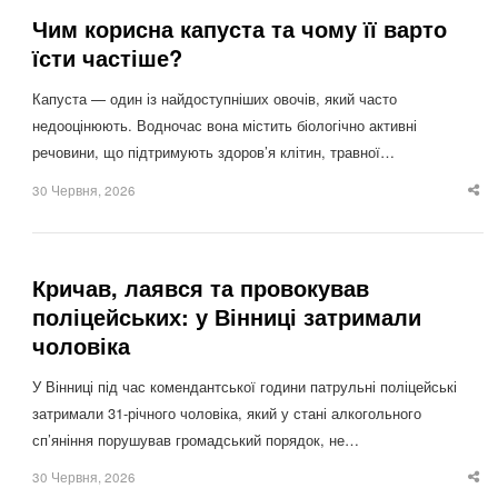
Чим корисна капуста та чому її варто
їсти частіше?
Капуста — один із найдоступніших овочів, який часто
недооцінюють. Водночас вона містить біологічно активні
речовини, що підтримують здоров’я клітин, травної…
30 Червня, 2026
Sha
thi
po
Кричав, лаявся та провокував
поліцейських: у Вінниці затримали
чоловіка
У Вінниці під час комендантської години патрульні поліцейські
затримали 31-річного чоловіка, який у стані алкогольного
сп’яніння порушував громадський порядок, не…
30 Червня, 2026
Sha
thi