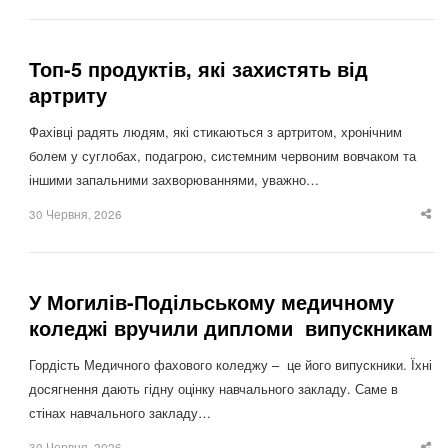
po
Топ-5 продуктів, які захистять від
артриту
Фахівці радять людям, які стикаються з артритом, хронічним
болем у суглобах, подагрою, системним червоним вовчаком та
іншими запальними захворюваннями, уважно…
30 Червня, 2026
Sha
thi
po
У Могилів-Подільському медичному
коледжі вручили дипломи випускникам
Гордість Медичного фахового коледжу – це його випускники. Їхні
досягнення дають гідну оцінку навчального закладу. Саме в
стінах навчального закладу…
30 Червня, 2026