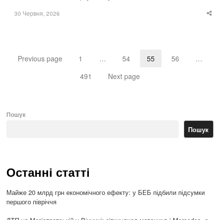
30 Червня, 2026
Sha
thi
po
Previous page
1
…
54
55
56
…
Page
Page
Page
Page
491
Next page
Page
Пошук
Пошук
Останні статті
Майже 20 млрд грн економічного ефекту: у БЕБ підбили підсумки
першого півріччя