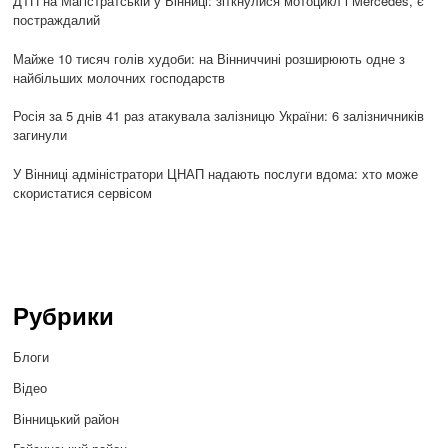
ДТП на Магістратській у Вінниці: зіткнулися мотоцикл і Mercedes, є
постраждалий
Майже 10 тисяч голів худоби: на Вінниччині розширюють одне з
найбільших молочних господарств
Росія за 5 днів 41 раз атакувала залізницю України: 6 залізничників
загинули
У Вінниці адміністратори ЦНАП надають послуги вдома: хто може
скористатися сервісом
Рубрики
Блоги
Відео
Вінницький район