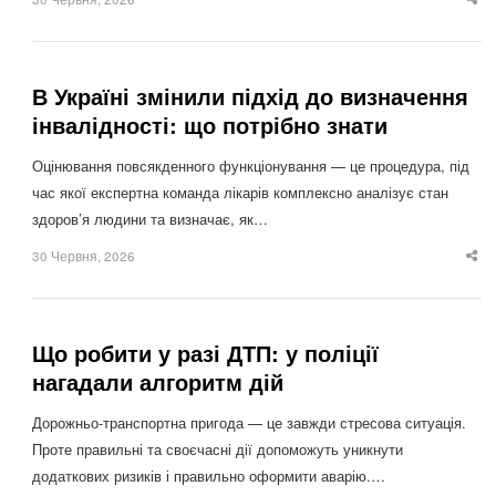
Sha
thi
po
В Україні змінили підхід до визначення
інвалідності: що потрібно знати
Оцінювання повсякденного функціонування — це процедура, під
час якої експертна команда лікарів комплексно аналізує стан
здоров’я людини та визначає, як…
30 Червня, 2026
Sha
thi
po
Що робити у разі ДТП: у поліції
нагадали алгоритм дій
Дорожньо-транспортна пригода — це завжди стресова ситуація.
Проте правильні та своєчасні дії допоможуть уникнути
додаткових ризиків і правильно оформити аварію.…